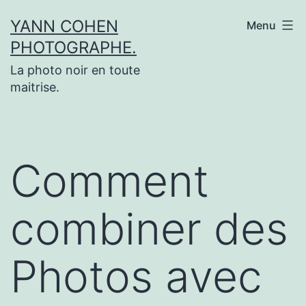
Aller
YANN COHEN
Menu
au
PHOTOGRAPHE.
contenu
La photo noir en toute
maitrise.
Comment
combiner des
Photos avec