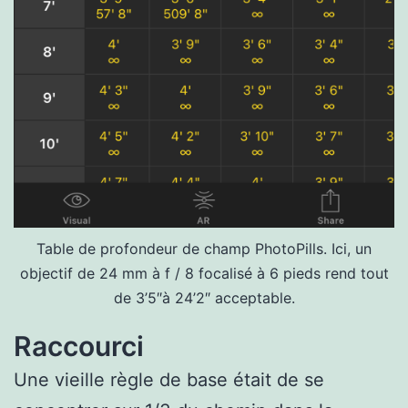
Table de profondeur de champ PhotoPills. Ici, un
objectif de 24 mm à f / 8 focalisé à 6 pieds rend tout
de 3’5″à 24’2″ acceptable.
Raccourci
Une vieille règle de base était de se