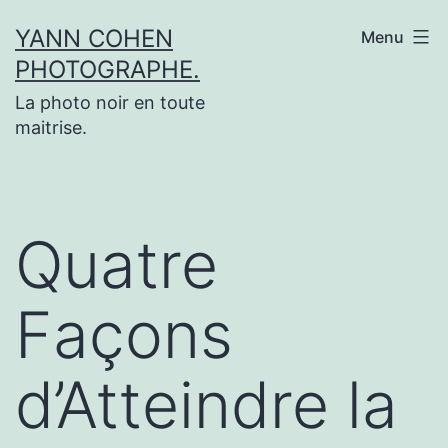
Aller
YANN COHEN
Menu
au
PHOTOGRAPHE.
contenu
La photo noir en toute
maitrise.
Quatre
Façons
d’Atteindre la