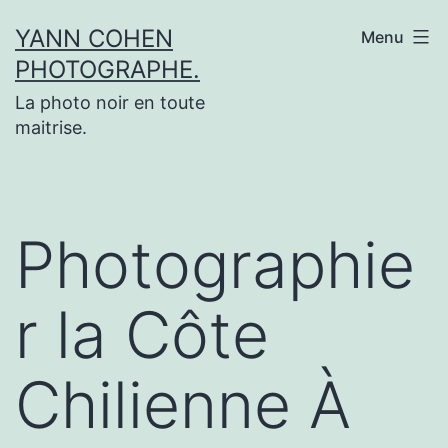
Aller
YANN COHEN
Menu
au
PHOTOGRAPHE.
contenu
La photo noir en toute
maitrise.
Photographie
r la Côte
Chilienne À