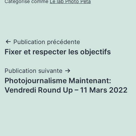
Catégorisé comme
Le lab Photo Peta
Navigation
Publication précédente
Fixer et respecter les objectifs
de
l’article
Publication suivante
Photojournalisme Maintenant:
Vendredi Round Up – 11 Mars 2022