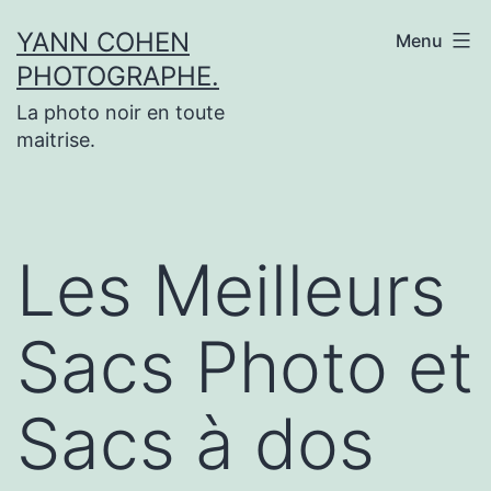
Aller
YANN COHEN
Menu
au
PHOTOGRAPHE.
contenu
La photo noir en toute
maitrise.
Les Meilleurs
Sacs Photo et
Sacs à dos