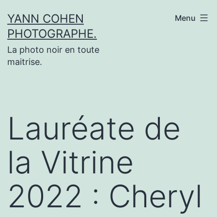
Aller
YANN COHEN
Menu
au
PHOTOGRAPHE.
contenu
La photo noir en toute
maitrise.
Lauréate de
la Vitrine
2022 : Cheryl